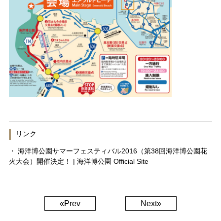
リンク
・
海洋博公園サマーフェスティバル2016（第38回海洋博公園花
火大会）開催決定！ | 海洋博公園 Official Site
«Prev
Next»